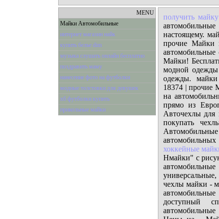
MENU
получить майку
Майки Автомобильные
автомобильны
настоящему. ма
интернет магазин найк
прочие Майки н
купить белье dim
автомобильные 
музыка слушать онлайн бесплатно
Майки! Бесплат
поздравить маму
модной одежды
нанесение фото на футболки
одежды. майки
18374 | прочие 
модные толстовки для девушек
на автомобильн
хб футболки купить
прямо из Евро
прикольные майки
Авточехлы для 
покупать чехл
Автомобильные
автомобильных а
хоккейные майк
Hмайки" с рисун
автомобильные
универсальные,
чехлы майки - 
автомобильные
доступный с
автомобильные