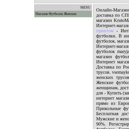
MENU
Онлайн-Магази
Магазин Футболок Женских
доставка по СП
магазин KrutoMa
Интернет-магаз
принтом
- Инте
футболки. В ин
футболок. мага
Интернет-мага
футболок maryj
магазин футбо
Интернет магаз
Доставка по Рос
трусов. vsemayk
женских трусо
Женские футбо
женщинам, доста
для - Купить (з
интернет магаз
прямо из Евро
Прикольные фут
Бесплатная до
Мужские и женс
90%. Регистри