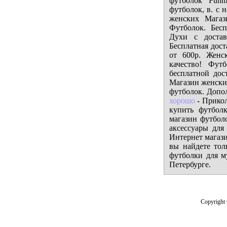
футболок Funm
футболок, в. с 
женских Магаз
Футболок. Бес
Духи с достав
Бесплатная дос
от 600р. Женс
качество! Фут
бесплатной дос
Магазин женских
футболок. Допол
хорошо
- Прикол
купить футбол
магазин футбол
аксессуары для
Интернет магази
вы найдете тол
футболки для м
Петербурге.
Copyright 